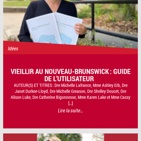
Idées
VIEILLIR AU NOUVEAU-BRUNSWICK : GUIDE
DE L’UTILISATEUR
AUTEUR(S) ET TITRES : Dre Michelle Lafrance, Mme Ashley Erb, Dre
Janet Durkee-Lloyd, Dre Michelle Greason, Dre Shelley Doucet, Dre
Alison Luke, Dre Catherine Bigonnesse, Mme Karen Lake et Mme Cassy
[…]
Lire la suite…