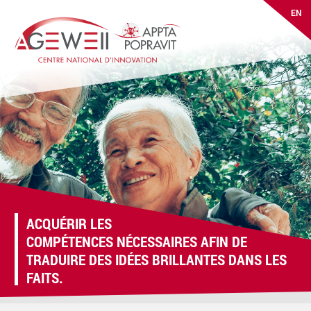
EN
ACQUÉRIR LES
FACILITER LES
COMPÉTENCES NÉCESSAIRES AFIN DE
CONNEXIONS POUR TROUVER DES
TRADUIRE DES IDÉES BRILLANTES DANS LES
SOLUTIONS AUX DÉFIS COMPLEXES
FAITS.